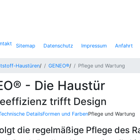
ntakt
Sitemap
Datenschutz
Impressum
Anfahrt
tstoff-Haustüren
/
GENEO®
/
Pflege und Wartung
O® - Die Haustür
eeffizienz trifft Design
Technische Details
Formen und Farben
Pflege und Wartung
folgt die regelmäßige Pflege des