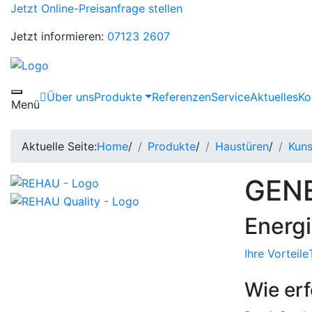
Jetzt Online-Preisanfrage stellen
Jetzt informieren:
07123 2607
Über uns
Produkte
Referenzen
Service
Aktuelles
Ko
Toggle navigation
Menü
Aktuelle Seite:
Home
/
Produkte
/
Haustüren
/
Kuns
GENE
Energi
Ihre Vorteile
Wie er