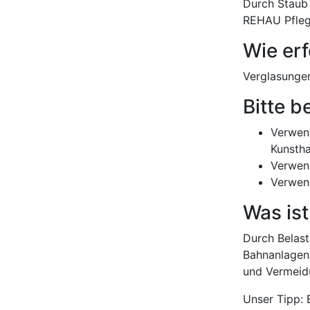
Durch Staub 
REHAU Pfleg
Wie erf
Verglasungen
Bitte b
Verwend
Kunstha
Verwend
Verwend
Was is
Durch Belastu
Bahnanlagen
und Vermeid
Unser Tipp:
B