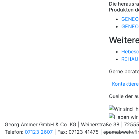
Die herausr
Produkten d
GENEO 
GENEO 
Weitere
Hebesc
REHAU 
Gerne berate
Kontaktieren
Quelle der a
Georg Ammer GmbH & Co. KG | Weiherstraße 38 | 7255
Telefon:
07123 2607
| Fax: 07123 41475 |
spamabwehr.
f