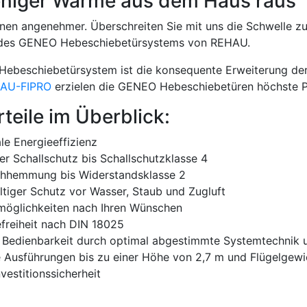
niger Wärme aus dem Haus raus
en angenehmer. Überschreiten Sie mit uns die Schwelle zu
e des GENEO Hebeschiebetürsystems von REHAU.
ebeschiebetürsystem ist die konsequente Erweiterung der
AU-FIPRO
erzielen die GENEO Hebeschiebetüren höchste P
rteile im Überblick:
e Energieeffizienz
er Schallschutz bis Schallschutzklasse 4
chhemmung bis Widerstandsklasse 2
tiger Schutz vor Wasser, Staub und Zugluft
möglichkeiten nach Ihren Wünschen
efreiheit nach DIN 18025
 Bedienbarkeit durch optimal abgestimmte Systemtechnik u
e Ausführungen bis zu einer Höhe von 2,7 m und Flügelgewi
vestitionssicherheit