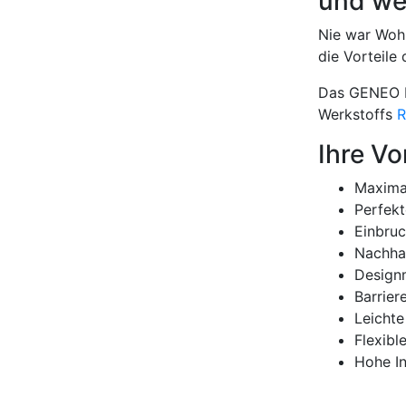
und we
Nie war Wohn
die Vorteil
Das GENEO H
Werkstoffs
R
Ihre Vo
Maximal
Perfekt
Einbru
Nachhal
Design
Barrier
Leichte
Flexibl
Hohe In