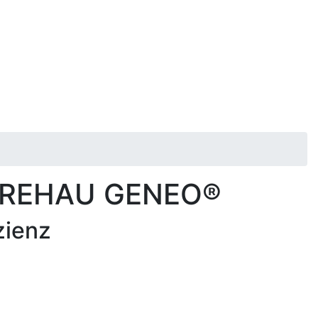
m REHAU GENEO®
zienz